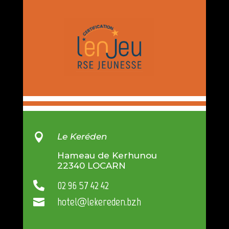

Le Keréden
Hameau de Kerhunou
22340 LOCARN
02 96 57 42 42

hotel@lekereden.bzh
