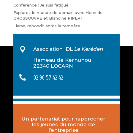
Conférence : Je suis fatigué !
Explorez le monde de demain avec Henri de
GROSSOUVRE et Blandine RIPERT
Ciaran, rebondir après la tempête

Association IDL
Le Keréden
Hameau de Kerhunou
22340 LOCARN
02 96 57 42 42

Un partenariat pour rapprocher
les jeunes du monde de
l’entreprise